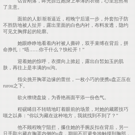
话音刚落，眸光掠过她身上单薄的衣物，心里忽然有
了主意。
面前的人影渐渐逼近，程晚宁后退一步，外套扣子防
不胜防地被人扯开，露出里面的白色内衬，布料发透，隐约
可见文胸撑起的轮廓。
她眼睁睁地看着内衬被人撕碎，双手束缚在背后，拼
命挣扎：“唔……你干什么？快松开！”
迎着她的惊呼，衣摆向上掀起，露出白皙如玉的肌
肤，再往上是丰满的ru沟。
指尖挑开胸罩边缘的蕾丝，一枚小巧的便携u盘正压在
rurou之下。
欲火缭绕盘旋，为香艳画面平添一份色气。
程砚晞目不转睛地盯着眼前的场景，对她的藏匿技巧
嗤之以鼻：“你以为藏在这种地方，我就找到不到了？”
他不顾程晚宁阻拦，攥住她的手腕反扣在背后，另一
只手取出藏在胸罩内侧的u盘，期间不可避免地触摸到胸部，