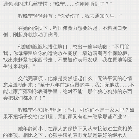
避免地闪过几丝错愕：“晚宁……你刚刚听到了？”
程晚宁轻轻颔首：“你受伤了，我去通知医生。”
在她的搀扶下，程国伟费力想要站起，不料胸口受
创，刚起身就惊动了伤骨。
他颤颤巍巍地捂住胸口，憋出一连串咳嗽：“不用管
我，你母亲留给你的遗物放在阁楼，墙边暗阁有个保险柜。
找出来赶紧把东西带走，不要被你表哥发现，我在原地等医
生过来就好。”
交代完事项，他像是突然想起什么，无法平复的心情
愈发激动起来：“至于八年前定位器的事，我别无他法……不
能让家产落到你表哥手里，绝对不能，那个狼心狗肺的东西
会把我们都杀了！”
程晚宁不知所措地问：“可、可你们不是一家人吗？如
果不把场子交给他打理，我们家又有谁来继承那些产业？”
她年龄尚小，在家人的保护下又从未接触过生意相关
的事项。相比之下，心狠手辣的表哥无疑是最好的继承人