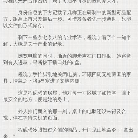
与程氏夫妇合作密切，属于可遇不可求的医药界天才。
身份信息的下方记载了几样正在研制中的新型毒品配
方，距离上市只差最后一步。可惜筹备者先一步离世，只能
以文件的形式储存。
剩下一些杂七杂八的专业术语，程晚宁看了个一知半
解，大概是关于产业的记录。
浏览电脑的同时，渐近的脚步声在门口徘徊。她察觉
到有人进屋，果断拔下插口处的u盘。
程晚宁手忙脚乱地关闭电脑，环顾四周无处藏匿的家
具，情急之下将u盘塞进了文胸内侧。
这是程砚晞的房屋，他对每一寸区域了如指掌。眼下
最安全的地方，便是她的身上。
外人推门而入的那一刻，桌上的电脑还没来得及合
拢，停在等待关机的页面。
程砚晞冷眼扫过旁侧的物品，开门见山地命令：“拿出
来。”