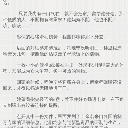
选。
“只要我尚有一口气在，就不会把家产留给他分毫。那
种低贱的人，不配拥有继承权！他妈妈不配，他也不配！
咳、咳咳……”
起伏的心绪牵动伤势，程国伟咳得躬下身去。
后面的对话越来越混乱，程晚宁没听明白，稀里糊涂
地安抚几句，按照他的话取走了母亲留下的遗物。
一枚小小的便携u盘攥在手里，外形不过指甲盖大的体
积，却能成为众人争夺、炙手可热的宝物。
回家的时候，程晚宁将它藏在身上，所幸程砚晞还没
回来，才得以畅通无阻地进了门。
她望着指尖轻巧的u盘，禁不住好奇插进电脑，右下角
立刻弹出有设备连接的提醒。
点开其中一份文件，里面罗列了十余名来自各国的制
毒专家的详细信息。他们均参与过新型毒品的研制与生产，