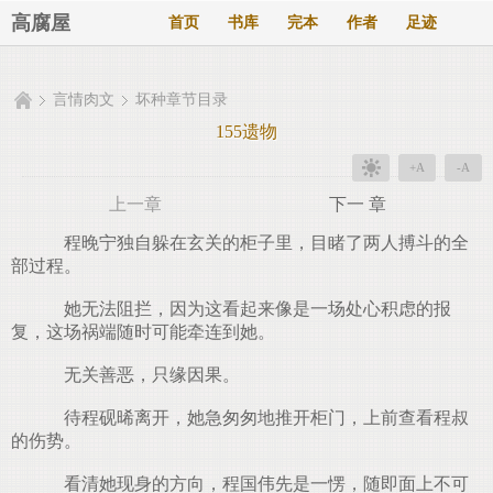
高腐屋
首页
书库
完本
作者
足迹
言情肉文
坏种章节目录
155遗物
+A
-A
上一章
下一 章
程晚宁独自躲在玄关的柜子里，目睹了两人搏斗的全
部过程。
她无法阻拦，因为这看起来像是一场处心积虑的报
复，这场祸端随时可能牵连到她。
无关善恶，只缘因果。
待程砚晞离开，她急匆匆地推开柜门，上前查看程叔
的伤势。
看清她现身的方向，程国伟先是一愣，随即面上不可