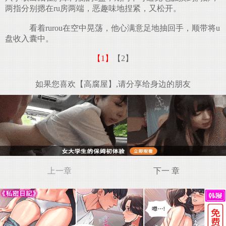
两指分别摁在ru房两端，恶趣味地捏紧，又松开。
看着rurou在空中晃荡，他心满意足地抽回手，顺带将u
盘收入囊中。
【1】
【2】
如果您喜欢【高腐屋】,请分享给身边的朋友
上一章
下一 章