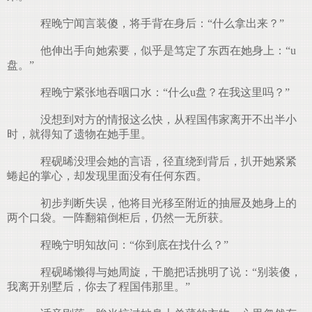
程晚宁闻言装傻，将手背在身后：“什么拿出来？”
他伸出手向她索要，似乎是笃定了东西在她身上：“u
盘。”
程晚宁紧张地吞咽口水：“什么u盘？在我这里吗？”
没想到对方的情报这么快，从程国伟家离开不出半小
时，就得知了遗物在她手里。
程砚晞没理会她的言语，径直绕到背后，扒开她紧紧
蜷起的掌心，却发现里面没有任何东西。
初步判断失误，他将目光移至附近的抽屉及她身上的
两个口袋。一阵翻箱倒柜后，仍然一无所获。
程晚宁明知故问：“你到底在找什么？”
程砚晞懒得与她周旋，干脆把话挑明了说：“别装傻，
我离开别墅后，你去了程国伟那里。”