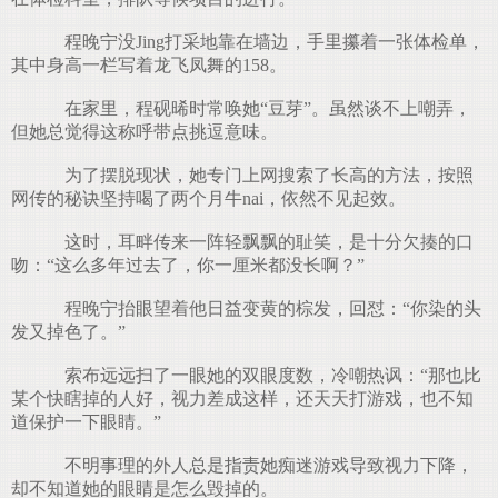
程晚宁没Jing打采地靠在墙边，手里攥着一张体检单，
其中身高一栏写着龙飞凤舞的158。
在家里，程砚晞时常唤她“豆芽”。虽然谈不上嘲弄，
但她总觉得这称呼带点挑逗意味。
为了摆脱现状，她专门上网搜索了长高的方法，按照
网传的秘诀坚持喝了两个月牛nai，依然不见起效。
这时，耳畔传来一阵轻飘飘的耻笑，是十分欠揍的口
吻：“这么多年过去了，你一厘米都没长啊？”
程晚宁抬眼望着他日益变黄的棕发，回怼：“你染的头
发又掉色了。”
索布远远扫了一眼她的双眼度数，冷嘲热讽：“那也比
某个快瞎掉的人好，视力差成这样，还天天打游戏，也不知
道保护一下眼睛。”
不明事理的外人总是指责她痴迷游戏导致视力下降，
却不知道她的眼睛是怎么毁掉的。