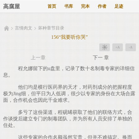
高腐屋
首页
书库
完本
作者
足迹
言情肉文
坏种章节目录
156“我要听你哭”
+A
-A
上一章
下一 章
程允娜留下的u盘里，记录了数十名制毒专家的详细信
息。
他们均是横行医药界的天才，对药剂成分的把握程度
极为Jing细，但平日为人低调，很少以专家的身份在大场合露
面，合作机会也因此千金难求。
多亏了这份渠道，程砚晞获取了他们的联络方式，合
作谈拢后建立专门的制毒团队，并为所有人员安排了单独的
住处。
这些专家的合作名额虽然宝贵，但并不难搞定。换而