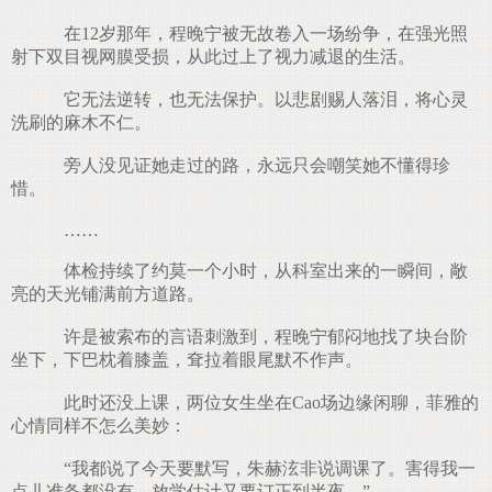
在12岁那年，程晚宁被无故卷入一场纷争，在强光照
射下双目视网膜受损，从此过上了视力减退的生活。
它无法逆转，也无法保护。以悲剧赐人落泪，将心灵
洗刷的麻木不仁。
旁人没见证她走过的路，永远只会嘲笑她不懂得珍
惜。
……
体检持续了约莫一个小时，从科室出来的一瞬间，敞
亮的天光铺满前方道路。
许是被索布的言语刺激到，程晚宁郁闷地找了块台阶
坐下，下巴枕着膝盖，耷拉着眼尾默不作声。
此时还没上课，两位女生坐在Cao场边缘闲聊，菲雅的
心情同样不怎么美妙：
“我都说了今天要默写，朱赫泫非说调课了。害得我一
点儿准备都没有，放学估计又要订正到半夜。”