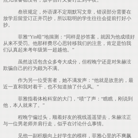
叁班规定，外语课不定期默写文章，错误部分需要在
放学后留堂订正并罚抄，所以聪明的学生往往会提前打好小
抄。
菲雅“Yin暗”地揣测：“同样是抄答案，就因为他成绩好
从来不受罚。他那样费尽心思转移我们的注意，肯定是怕我
们认真起来考年级第一超越他。”
虽然这话包含众多夸大成分，但程晚宁还是对朱赫泫
欺骗自己的行为颇为不满。
作为另一位受害者，她不满发声：“他就是故意的，最
近一直和我对着干，也不知道抽了什么风。”
菲雅指着体检科室的大门，“啧”了声：“瞧瞧，刚说到
他，本人就来了。”
程晚宁偏过头，顺着好友的视线遥遥望去，朱赫泫正
与一位男老师并肩行走，似乎在讨论什么事情。
见他一副积极向上好学生的模样，菲雅心里的不爽飙