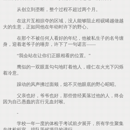
从创立到垄断，整个过程不超过两个月。
在这片互相掠夺的区域，没人能够阻止程砚晞越做越
大的生意，正如同他在年幼时许下的野心。
在那个不被任何人看好的年纪，他被私生子的名号缠
身，迎着老爷子的唾弃，许下了一句诺言——
“我会站在让你们正眼相看的位置。”
鹰似的一双眼直勾勾地盯着他人，瞳仁在火光下闪烁
着冷意。
躁动的风声拂过面颊，熄不灭他眼底的野心昭昭。
父亲也好，爷爷也好，那些曾经奚落过他的人，终会
因为自己愚蠢的言行见血封喉。
-
学校一年一度的体检于考试前夕展开，所有学生聚集
在体检科室，排队等候项目的进行。