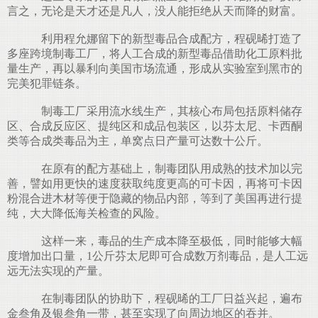
言之，无论是天才还是凡人，没人能拒绝从天而降的财富。
利用程允娜留下的新型毒品合成配方，程砚晞打造了
多座跨境制毒工厂，将人工合成的新型毒品借助化工原料批
量生产，再以暴利向美国市场流通，形成从实验室到黑市的
完美犯罪链条。
制毒工厂采用流水线生产，其核心布局包括原料储存
区、合成反应区、提纯区和成品包装区，以芬太尼、卡西酮
类等合成类毒品为主，单窝点日产量可达数十公斤。
在原有的配方基础上，制毒团队用成熟的技术加以完
善，譬如用更快的速度获取纯度更高的可卡因，再将可卡因
粉混合进木材等便于隐藏的物品内部，等到了美国再进行提
纯，大大降低海关检查的风险。
这样一来，毒品的生产成本降至极低，同时能够大幅
度增加出口量，1公斤芬太尼即可合成数万剂毒品，是人工远
远无法实现的产量。
在制毒团队的协助下，程砚晞的工厂日益兴起，遍布
金叁角及银叁角一带，甚至实现了向周边地区的吞并。